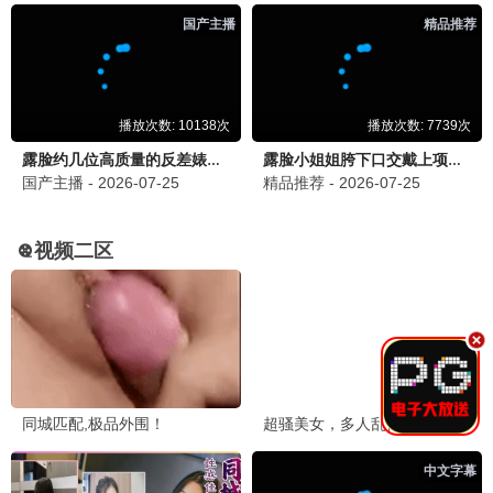
💬 观众留言板
已有
5
条留言
影
影迷小张
★★★★★
2026-07-02 14:30
老牛影院在线观看电视剧百度云的资源太丰富了！最近追的《末
日地堡》第三季超好看，推荐！
管理员：
感谢支持！我们会持续更新优质内容。
追
追剧达人
★★★★☆
2026-07-01 21:15
《千香》的服化道太绝了，宋威龙和鞠婧祎CP感满满，每周都
在等更新。
老
老影迷
★★★★★