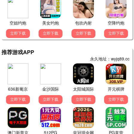
国产动漫
|
日本动漫
|
欧美动漫
更新至01集
更新至01集
更新至01集
令和的斑小姐
文豪野犬 汪！第二季
少女怪兽焦糖味
田村睦心,寺杣昌纪,津田美波
上村祐翔,宫野真守,细谷佳正
千贺光莉,梶田大嗣,关根明良
更新至01集
更新至01集
更新至80集
尼古喵喵
被追放的转生重骑士用游戏知识开无双
大主宰 年番1
夏吉优子,松冈美里,船户百合绘
大冢刚央,若山诗音,阿部菜摘子
孙朗朗,李诗萌,江月
更新至02集
更新至84集
全14集
落第贤者的学院无双 第二回转生
沧元图
冰之城墙 氷の城壁
梅田修一朗,小山内怜央,白石晴香
内详
永濑安奈,和泉风花,千叶翔也
更新至192集
更新至08集
更新至07集
灵武大陆
汪汪队之小砾与工程家族 第三季
苏东坡与杭州的故事
李翰林,钱琛,倚栏桡
Alessandro Pugiotto,Leslie Adlam
内详
逆天至尊
更新至528集
无上神帝 第一季
更新至619集