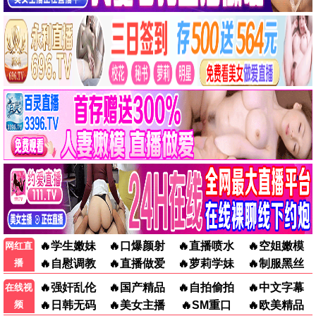
大伯：殤胎祭
HD
福尔摩斯小姐3 Enola Holmes 3
HD
Becoming Vera
HD
嘉陵江上
HD
庄蹻演义
HD
献给邪恶 악에 바쳐
HD
📺 最新电视剧
国产剧
|
香港剧
|
韩国剧
|
欧美剧
更新至01集
更新至77集
更新至06集
末日地堡 第三季 Silo Season 3
红色珍珠
恐怖角 Cape Fear
丽贝卡·弗格森,科曼,哈丽特·瓦尔特
朴真熙,李甫姫,李元宗
哈维尔·巴登,艾米·亚当斯,帕特里克·威尔森
更新至17集
更新至67集
更新至03集