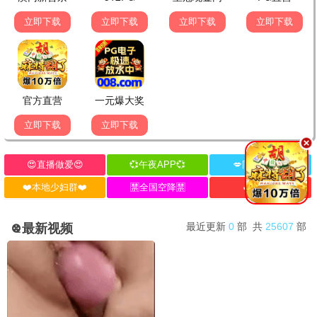
茅山学宫
更新至第18集
开拍啦！怪兽大电影
更新至第12集
百日成王
更新至第4集
小猫吉妮第二季
更新至第67集
小猫吉妮
已完结
新妹魔王的契约者第一季
已完结
📱 最新短剧
穿越重生
|
反转爽剧
|
言情总裁
|
古装仙侠
更新至20集
更新至12集
更新至18集
逝爱迷局
浣纱录
谜案拼图
李汶朔 郑淳璟 吕松浩
蒙恩,胡丹丹
金贤正,袁梓铭,曹子涵
完结
完结
完结