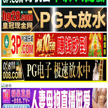
🎬 最新电影
动作片
|
喜剧片
|
爱情片
|
科幻片
|
剧情片
HD国语
全4集
HD中字
祭屋
遗弃之后
长尾豹马修 Marsupilami
庞祯祺,康依凡,张晶晶
内详
让·雷诺,菲利普·拉肖,贾梅尔·杜布兹
HD中字
HD中字
HD中字
伊万娜2022
Finding Emily
告知信 Gelbe Briefe
Caitlin Halderman,Jovarel Callum
安格瑞·赖斯,斯派克·费恩
厄兹居·纳马尔,坦苏·比切尔,Yusuf Akgün
TC中字
更新至20260702
更新至HD
戴高乐第1部分：自由法兰西
美凤有约
万米危机
安娜玛丽亚·沃特鲁梅,马修·卡索维茨,汤姆·米森
陈美凤
释小龙,伊科·乌艾斯
更新至第04集
更新HD
HD中字
一招一食
小妇人
棋盘上的向日葵
阎鹤祥
西尔莎·罗南,艾玛·沃森,弗洛伦丝·皮尤
坂口健太郎,渡边谦,佐佐木藏之介
奶奶的婚礼
更新至HD
玩具总动员5 Toy Story 5
HD中字